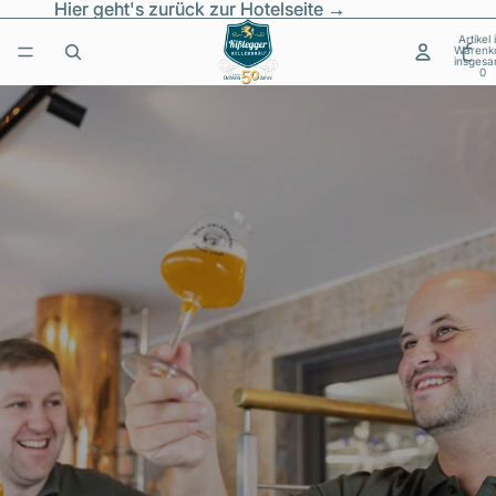
Hier geht's zurück zur Hotelseite →
Hier geht's zurück zur Hotelseite →
Artikel
Warenk
insgesa
0